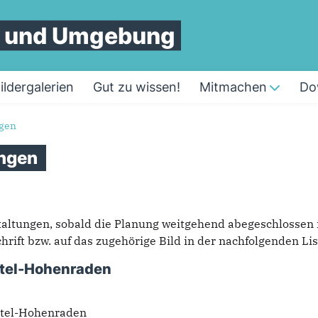
n und Umgebung
ildergalerien
Gut zu wissen!
Mitmachen
Do
ngen
ngen
taltungen, sobald die Planung weitgehend abegeschlossen 
rift bzw. auf das zugehörige Bild in der nachfolgenden List
stel-Hohenraden
rstel-Hohenraden