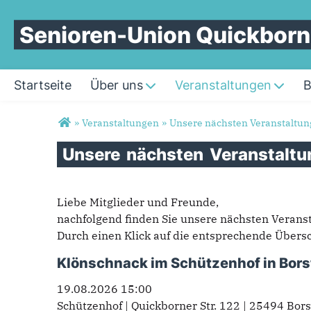
Senioren-Union Quickbor
Startseite
Über uns
Veranstaltungen
B
Sie sind hier
»
Veranstaltungen
»
Unsere nächsten Veranstaltu
Unsere
nächsten
Veranstaltu
Liebe Mitglieder und Freunde,
nachfolgend finden Sie unsere nächsten Verans
Durch einen Klick auf die entsprechende Übersch
Klönschnack im Schützenhof in Bor
19.08.2026 15:00
Schützenhof | Quickborner Str. 122 | 25494 Bo