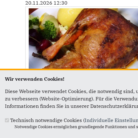
20.11.2026 12:30
Wir verwenden Cookies!
Diese Webseite verwendet Cookies, die notwendig sind, 
zum iCalendar hinzufügen
zu verbessern (Website-Optimierung). Für die Verwendung
Informationen finden Sie in unserer Datenschutzerkläru
Technisch notwendige Cookies (
Individuelle Einstellu
Fußbereich
Anschrift
Notwendige Cookies ermöglichen grundlegende Funktionen und si