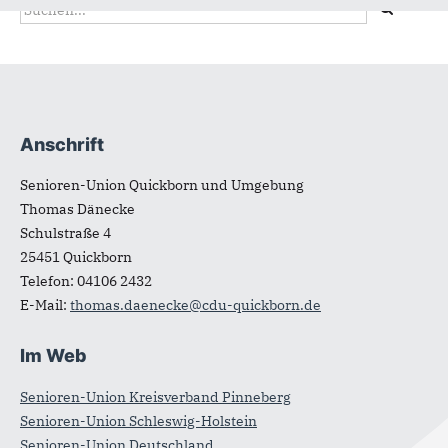
Suchformular
Suche
Anschrift
Fußbereich
Senioren-Union Quickborn und Umgebung
Thomas Dänecke
Schulstraße 4
25451
Quickborn
Telefon:
04106 2432
E-Mail:
thomas.daenecke@cdu-quickborn.de
Im Web
Senioren-Union Kreisverband Pinneberg
Senioren-Union Schleswig-Holstein
Senioren-Union Deutschland