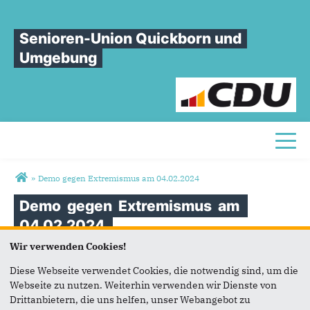
Senioren-Union Quickborn und
Umgebung
Toggl
Sie sind hier
»
Demo gegen Extremismus am 04.02.2024
Demo
gegen
Extremismus
am
04.02.2024
Wir verwenden Cookies!
Nach Schätzung der Polizei beteiligten sich 600 - 800
Diese Webseite verwendet Cookies, die notwendig sind, um die
Teilnehmer an dieser Demonstration. Auf Initiative der CDU
Webseite zu nutzen. Weiterhin verwenden wir Dienste von
Stadtverband Quickborn hatten 22 Organisationen sich am
Drittanbietern, die uns helfen, unser Webangebot zu