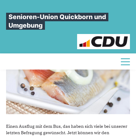
Sie sind hier
»
Mit dem Bus zu den Matjes- und Heringswochen nach Walsrode
Senioren-Union Quickborn und
Mit
dem
Bus
zu
den
Matjes-
und
Umgebung
Heringswochen
nach
Walsrode
Toggl
Einen Ausflug mit dem Bus, das haben sich viele bei unserer
letzten Befragung gewünscht. Jetzt können wir den