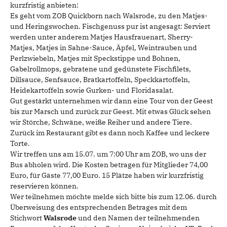
kurzfristig anbieten:
Es geht vom ZOB Quickborn nach Walsrode, zu den Matjes-
und Heringswochen. Fischgenuss pur ist angesagt: Serviert
werden unter anderem Matjes Hausfrauenart, Sherry-
Matjes, Matjes in Sahne-Sauce, Äpfel, Weintrauben und
Perlzwiebeln, Matjes mit Speckstippe und Bohnen,
Gabelrollmops, gebratene und gedünstete Fischfilets,
Dillsauce, Senfsauce, Bratkartoffeln, Speckkartoffeln,
Heidekartoffeln sowie Gurken- und Floridasalat.
Gut gestärkt unternehmen wir dann eine Tour von der Geest
bis zur Marsch und zurück zur Geest. Mit etwas Glück sehen
wir Störche, Schwäne, weiße Reiher und andere Tiere.
Zurück im Restaurant gibt es dann noch Kaffee und leckere
Torte.
Wir treffen uns am 15.07. um 7:00 Uhr am ZOB, wo uns der
Bus abholen wird. Die Kosten betragen für Mitglieder 74,00
Euro, für Gäste 77,00 Euro. 15 Plätze haben wir kurzfristig
reservieren können.
Wer teilnehmen möchte melde sich bitte bis zum 12.06. durch
Überweisung des entsprechenden Betrages mit dem
Stichwort
Walsrode
und den Namen der teilnehmenden