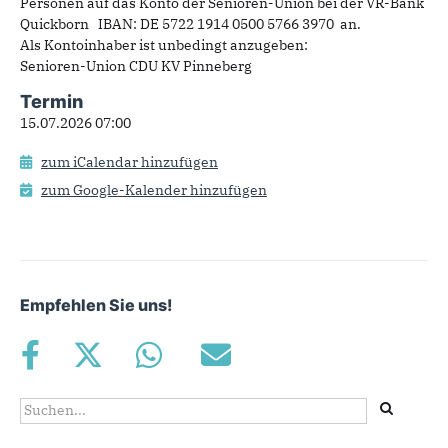
Personen auf das Konto der Senioren-Union bei der VR-Bank
Quickborn IBAN: DE 5722 1914 0500 5766 3970 an.
Als Kontoinhaber ist unbedingt anzugeben:
Senioren-Union CDU KV Pinneberg
Termin
15.07.2026 07:00
zum iCalendar hinzufügen
zum Google-Kalender hinzufügen
Empfehlen Sie uns!
Suchformular
Suche